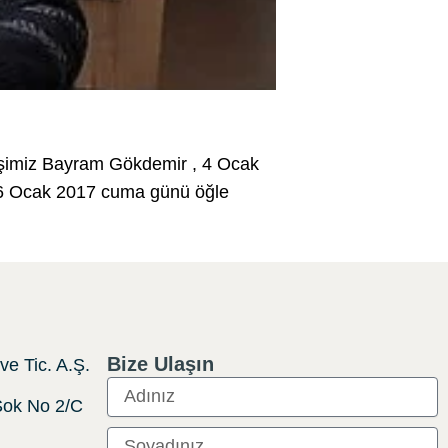
deşimiz Bayram Gökdemir , 4 Ocak
n 6 Ocak 2017 cuma günü öğle
Bize Ulaşın
e Tic. A.Ş.
ok No 2/C