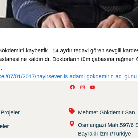
ökdemir’i kaybetti̇k.. 14 aydır tedavi gören sevgili kar
stanesi’ne kaldırıldı. Doktorların tüm çabasına rağme
.
cel/07/01/2017/hayirsever-is-adami-gokdemirin-aci-gunu
F
I
Y
a
n
o
c
s
u
e
t
t
b
a
u
o
g
b
Projeler
Mehmet Gökdemir San. v
o
r
e
k
a
Osmangazi Mah.597/6 S
m
eler
Bayraklı İzmir/Turkiye