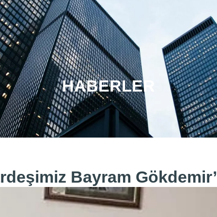
IMIZDA
PROJELER
HABERLER
İLETİŞİM
HABERLER
rdeşimiz Bayram Gökdemir’i